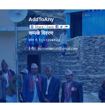
AddToAny
सम्पर्क विवरण
फाेन नंं. ९८५१००६९४७
ई-मेल:
ito.mastamun@gmail.com