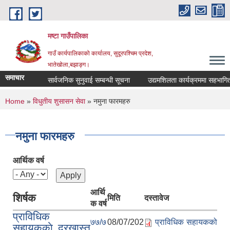
Skip to main content
मष्टा गाउँपालिका
गाउँ कार्यपालिकाको कार्यालय, सुदूरपश्चिम प्रदेश,
भातेखोला,बझाङ्ग।
समाचार
सार्वजनिक सुनुवाई सम्बन्धी सूचना
उद्यमशिलता कार्यक्रममा सहभागिता सम्
You are here
Home
»
विधुतीय शुसासन सेवा
» नमुना फारमहरु
नमुना फारमहरु
आर्थिक वर्ष
आर्थि
शिर्षक
मिति
दस्तावेज
क वर्ष
प्राविधिक
७७/७
08/07/202
प्राविधिक सहायकको
सहायककाे दरखास्त