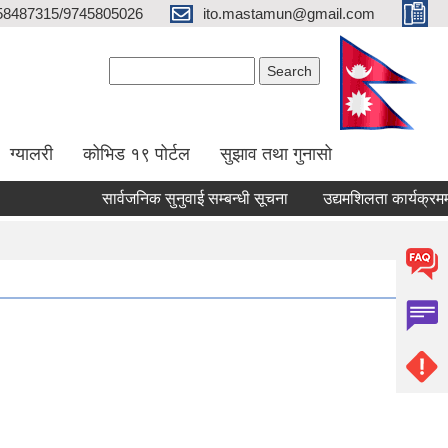
58487315/9745805026
ito.mastamun@gmail.com
Search form
Search
ग्यालरी
कोभिड १९ पोर्टल
सुझाव तथा गुनासो
सार्वजनिक सुनुवाई सम्बन्धी सूचना
उद्यमशिलता कार्यक्रममा सह