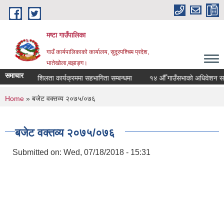
Skip to main content
मष्टा गाउँपालिका
गाउँ कार्यपालिकाको कार्यालय, सुदूरपश्चिम प्रदेश,
भातेखोला,बझाङ्ग।
समाचार
उद्यमशिलता कार्यक्रममा सहभागिता सम्बन्धमा
१४ औँ गाउँसभाको अधिवेशन सम्बन्ध
You are here
Home
» बजेट वक्तव्य २०७५/०७६
बजेट वक्तव्य २०७५/०७६
Submitted on:
Wed, 07/18/2018 - 15:31