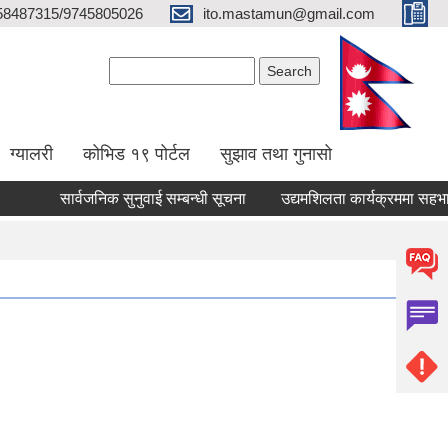
58487315/9745805026
ito.mastamun@gmail.com
Search form
Search
ग्यालरी
कोभिड १९ पोर्टल
सुझाव तथा गुनासो
सार्वजनिक सुनुवाई सम्बन्धी सूचना
उद्यमशिलता कार्यक्रममा सहभागिता 