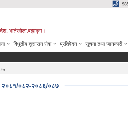
98
प्रदेश, भातेखोला,बझाङ्ग।
जना
विधुतीय शुसासन सेवा
प्रतिवेदन
सूचना तथा जानकारी
०८७
ne) २०८१/०८२-२०८६/०८७