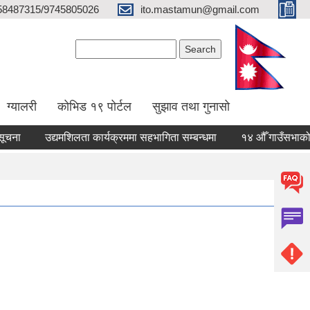
58487315/9745805026
ito.mastamun@gmail.com
Search form
Search
ग्यालरी
कोभिड १९ पोर्टल
सुझाव तथा गुनासो
उद्यमशिलता कार्यक्रममा सहभागिता सम्बन्धमा
१४ औँ गाउँसभाको अधिव